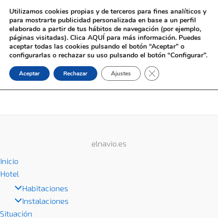
Ir
Utilizamos cookies propias y de terceros para fines analíticos y
al
para mostrarte publicidad personalizada en base a un perfil
elaborado a partir de tus hábitos de navegación (por ejemplo,
contenido
páginas visitadas). Clica AQUÍ para más información. Puedes
aceptar todas las cookies pulsando el botón “Aceptar” o
configurarlas o rechazar su uso pulsando el botón “Configurar”.
Cerrar el banner de 
Aceptar
Rechazar
Ajustes
~PRÓXIMAMENTE~
elnavio.es
Inicio
Hotel
Habitaciones
Instalaciones
Situación