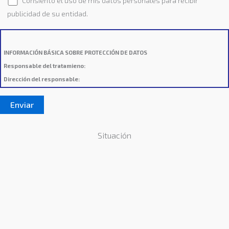
Consiento el uso de mis datos personales para recibir
publicidad de su entidad.
INFORMACIÓN BÁSICA SOBRE PROTECCIÓN DE DATOS
Responsable del tratamieno:
Dirección del responsable:
Finalidad:
Sus datos serán usados para poder atender sus solicitudes y prestarle
nuestros servicios.
Publicidad:
Solo le enviaremos publicidad con su autorización previa, que podrá
facilitarnos mediante la casilla correspondiente establecida al efecto.
Situación
Legitimación:
Únicamente trataremos sus datos con su consentimiento previo, que
podrá facilitarnos mediante la casilla correspondiente establecida al efecto.
Destinatarios:
Con carácter general, sólo el personal de nuestra entidad que esté
debidamente autorizado podrá tener conocimiento de la información que le
pedimos.
Derechos:
Tiene derecho a saber qué información tenemos sobre usted, corregirla
y eliminarla, tal y como se explica en la información adicional disponible en nuestra