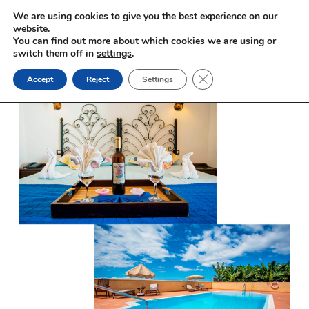
Skip
We are using cookies to give you the best experience on our
to
website.
You can find out more about which cookies we are using or
content
switch them off in
settings
.
Close GDPR Cookie Ban
Accept
Reject
Settings