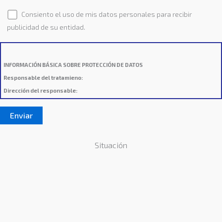
Consiento el uso de mis datos personales para recibir
publicidad de su entidad.
INFORMACIÓN BÁSICA SOBRE PROTECCIÓN DE DATOS
Responsable del tratamieno:
Dirección del responsable:
Finalidad:
Sus datos serán usados para poder atender sus solicitudes y prestarle
nuestros servicios.
Publicidad:
Solo le enviaremos publicidad con su autorización previa, que podrá
facilitarnos mediante la casilla correspondiente establecida al efecto.
Situación
Legitimación:
Únicamente trataremos sus datos con su consentimiento previo, que
podrá facilitarnos mediante la casilla correspondiente establecida al efecto.
Destinatarios:
Con carácter general, sólo el personal de nuestra entidad que esté
debidamente autorizado podrá tener conocimiento de la información que le
pedimos.
Derechos:
Tiene derecho a saber qué información tenemos sobre usted, corregirla