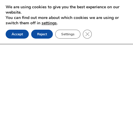
Skip
We are using cookies to give you the best experience on our
to
website.
You can find out more about which cookies we are using or
content
switch them off in
settings
.
Close GDPR Cookie Ban
Accept
Reject
Settings